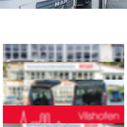
Leistungsübersicht
Taxiunternehmen
Verkehrsunternehmen
Krankentransporte
Schulbus-Fahrten Inclusive 
Kooperationspartner für Citybus Vilshofen
Abschleppdienste incl. Spezialfahrzeuge